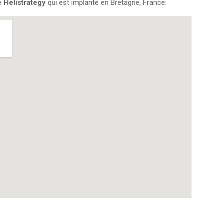
é Helistrategy
qui est implanté en Bretagne, France: